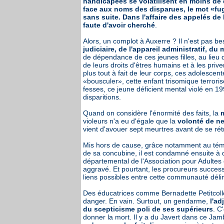
handicapées se volatilisent en moins de 
face aux noms des disparues, le mot «fug
sans suite. Dans l'affaire des appelés de
faute d'avoir cherché
.
Alors, un complot à Auxerre ? Il n'est pas b
judiciaire, de l'appareil administratif, du 
de dépendance de ces jeunes filles, au lieu 
de leurs droits d'êtres humains et à les prive
plus tout à fait de leur corps, ces adolescen
«bousculer», cette enfant trisomique terroris
fesses, ce jeune déficient mental violé en 1994
disparitions.
Quand on considère l'énormité des faits, la
m
violeurs n'a eu d'égale que la
volonté de ne
vient d'avouer sept meurtres avant de se rétr
Mis hors de cause, grâce notamment au témoi
de sa concubine, il est condamné ensuite à d
départemental de l'Association pour Adultes
aggravé. Et pourtant, les procureurs succes
liens possibles entre cette communauté délin
Des éducatrices comme Bernadette Petitcollo
danger. En vain. Surtout, un gendarme,
l'ad
du scepticisme poli de ses supérieurs
. C
donner la mort. Il y a du Javert dans ce Jam