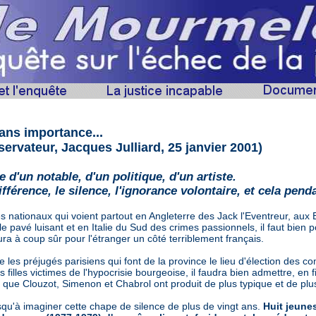
ans importance...
ervateur, Jacques Julliard, 25 janvier 2001)
 d'un notable, d'un politique, d'un artiste.
fférence, le silence, l'ignorance volontaire, et cela pend
s nationaux qui voient partout en Angleterre des Jack l'Eventreur, aux 
e pavé luisant et en Italie du Sud des crimes passionnels, il faut bien 
ra à coup sûr pour l'étranger un côté terriblement français.
es préjugés parisiens qui font de la province le lieu d'élection des co
 filles victimes de l'hypocrisie bourgeoise, il faudra bien admettre, en
e que Clouzot, Simenon et Chabrol ont produit de plus typique et de plu
usqu'à imaginer cette chape de silence de plus de vingt ans.
Huit jeunes