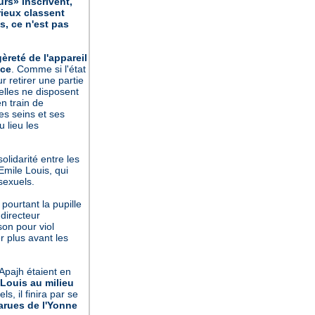
rs» inscrivent,
rieux classent
s, ce n'est pas
èreté de l'appareil
nce
. Comme si l'état
 retirer une partie
 elles ne disposent
en train de
es seins et ses
u lieu les
olidarité entre les
 Emile Louis, qui
sexuels.
ourtant la pupille
 directeur
on pour viol
r plus avant les
Apajh étaient en
 Louis au milieu
s, il finira par se
sparues de l'Yonne