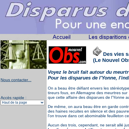
Des vies s
(Le Nouvel Obs
Voyez le bruit fait autour du meurtre
Pour les disparues de l'Yonne, l'indi
Nous contacter...
On a beau être défiant envers les stéréotype
tireurs fous, en Allemagne des meurtres sur l
que cette affaire des disparues de l'Yonne au
Accès rapide :
De même, on aura beau être en garde contre l
des haines recuites en silence et des pauvres
l'on trouve dans cet abominable feuilleton c
Aucun des trois, cependant, ne serait allé j