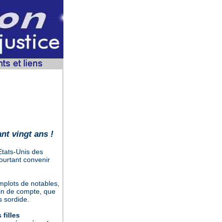
ant vingt ans !
Etats-Unis des
pourtant convenir
mplots de notables,
 fin de compte, que
s sordide.
 filles