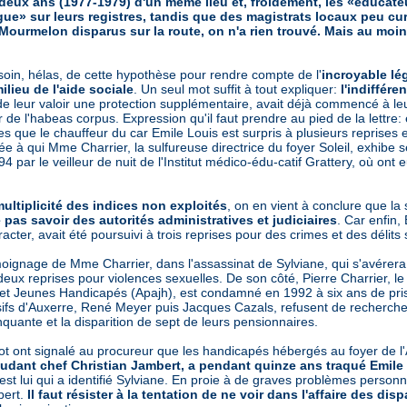
deux ans (1977-1979) d'un même lieu et, froidement, les «éducateu
ue» sur leurs registres, tandis que des magistrats locaux peu cu
 Mourmelon disparus sur la route, on n'a rien trouvé. Mais au moin
esoin, hélas, de cette hypothèse pour rendre compte de l'
incroyable lég
milieu de l'aide sociale
. Un seul mot suffit à tout expliquer:
l'indiffére
de leur valoir une protection supplémentaire, avait déjà commencé à leur
r de l'habeas corpus. Expression qu'il faut prendre au pied de la lettre:
tes que le chauffeur du car Emile Louis est surpris à plusieurs reprises 
ée à qui Mme Charrier, la sulfureuse directrice du foyer Soleil, exhibe s
 par le veilleur de nuit de l'Institut médico-édu-catif Grattery, où ont e
ultiplicité des indices non exploités
, on en vient à conclure que la s
 pas savoir des autorités administratives et judiciaires
. Car enfin,
acter, avait été poursuivi à trois reprises pour des crimes et des délits 
gnage de Mme Charrier, dans l'assassinat de Sylviane, qui s'avérera p
eux reprises pour violences sexuelles. De son côté, Pierre Charrier, le
 et Jeunes Handicapés (Apajh), est condamné en 1992 à six ans de pris
sifs d'Auxerre, René Meyer puis Jacques Cazals, refusent de recherche
quante et la disparition de sept de leurs pensionnaires.
t ont signalé au procureur que les handicapés hébergés au foyer de l'
judant chef Christian Jambert, a pendant quinze ans traqué Emile
'est lui qui a identifié Sylviane. En proie à de graves problèmes personnel
bert.
Il faut résister à la tentation de ne voir dans l'affaire des di