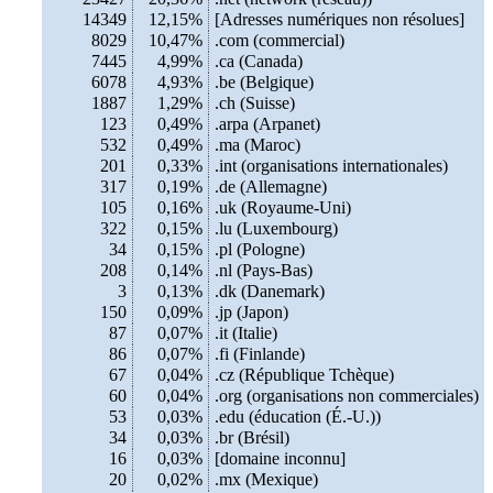
14349
12,15%
[Adresses numériques non résolues]
8029
10,47%
.com (commercial)
7445
4,99%
.ca (Canada)
6078
4,93%
.be (Belgique)
1887
1,29%
.ch (Suisse)
123
0,49%
.arpa (Arpanet)
532
0,49%
.ma (Maroc)
201
0,33%
.int (organisations internationales)
317
0,19%
.de (Allemagne)
105
0,16%
.uk (Royaume-Uni)
322
0,15%
.lu (Luxembourg)
34
0,15%
.pl (Pologne)
208
0,14%
.nl (Pays-Bas)
3
0,13%
.dk (Danemark)
150
0,09%
.jp (Japon)
87
0,07%
.it (Italie)
86
0,07%
.fi (Finlande)
67
0,04%
.cz (République Tchèque)
60
0,04%
.org (organisations non commerciales)
53
0,03%
.edu (éducation (É.-U.))
34
0,03%
.br (Brésil)
16
0,03%
[domaine inconnu]
20
0,02%
.mx (Mexique)