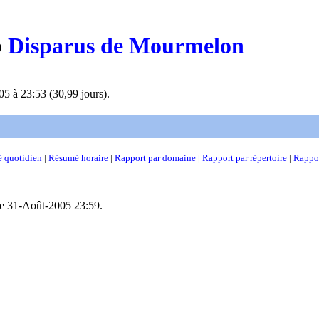
b
Disparus de Mourmelon
5 à 23:53 (30,99 jours).
 quotidien
|
Résumé horaire
|
Rapport par domaine
|
Rapport par répertoire
|
Rappor
 le 31-Août-2005 23:59.