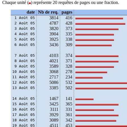
Chaque unité (
) représente 20 requêtes de pages ou une fraction.
date
Nb de req.
pages
3814
416
 1 Août 05
4787
428
 2 Août 05
3820
373
 3 Août 05
3904
335
 4 Août 05
3925
338
 5 Août 05
3436
309
 6 Août 05
4103
374
 7 Août 05
4021
371
 8 Août 05
3589
328
 9 Août 05
3068
278
10 Août 05
2717
234
11 Août 05
5086
532
12 Août 05
3385
502
13 Août 05
1467
141
14 Août 05
3425
365
15 Août 05
3111
331
16 Août 05
3929
361
17 Août 05
3089
342
18 Août 05
4511
453
19 Août 05