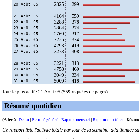
2825
299
20 Août 05
4164
559
21 Août 05
3288
378
22 Août 05
2804
274
23 Août 05
2769
317
24 Août 05
3225
334
25 Août 05
4293
419
26 Août 05
3273
308
27 Août 05
3221
313
28 Août 05
4758
460
29 Août 05
3049
334
30 Août 05
5009
418
31 Août 05
Jour le plus actif : 21 Août 05 (559 requêtes de pages).
Résumé quotidien
(
Aller à
:
Début
|
Résumé général
|
Rapport mensuel
|
Rapport quotidien
| Résumé
Ce rapport liste l'activité totale par jour de la semaine, additionnée s