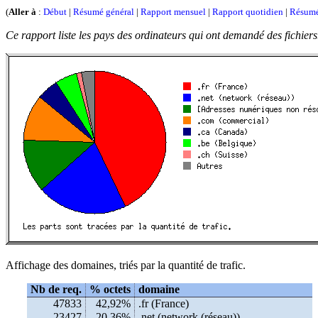
(
Aller à
:
Début
|
Résumé général
|
Rapport mensuel
|
Rapport quotidien
|
Résumé
Ce rapport liste les pays des ordinateurs qui ont demandé des fichiers
Affichage des domaines, triés par la quantité de trafic.
Nb de req.
% octets
domaine
47833
42,92%
.fr (France)
23427
20,36%
.net (network (réseau))