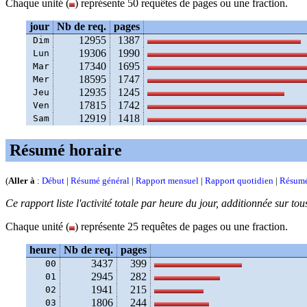
Chaque unité (
) représente 50 requêtes de pages ou une fraction.
jour
Nb de req.
pages
12955
1387
Dim
19306
1990
Lun
17340
1695
Mar
18595
1747
Mer
12935
1245
Jeu
17815
1742
Ven
12919
1418
Sam
Résumé horaire
(
Aller à
:
Début
|
Résumé général
|
Rapport mensuel
|
Rapport quotidien
|
Résumé
Ce rapport liste l'activité totale par heure du jour, additionnée sur tou
Chaque unité (
) représente 25 requêtes de pages ou une fraction.
heure
Nb de req.
pages
3437
399
00
2945
282
01
1941
215
02
1806
244
03