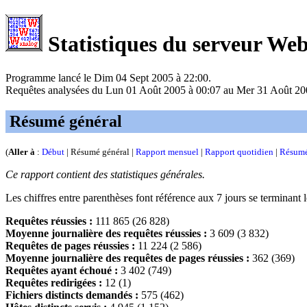
Statistiques du serveur We
Programme lancé le Dim 04 Sept 2005 à 22:00.
Requêtes analysées du Lun 01 Août 2005 à 00:07 au Mer 31 Août 200
Résumé général
(
Aller à
:
Début
| Résumé général |
Rapport mensuel
|
Rapport quotidien
|
Résumé
Ce rapport contient des statistiques générales.
Les chiffres entre parenthèses font référence aux 7 jours se terminant
Requêtes réussies :
111 865 (26 828)
Moyenne journalière des requêtes réussies :
3 609 (3 832)
Requêtes de pages réussies :
11 224 (2 586)
Moyenne journalière des requêtes de pages réussies :
362 (369)
Requêtes ayant échoué :
3 402 (749)
Requêtes redirigées :
12 (1)
Fichiers distincts demandés :
575 (462)