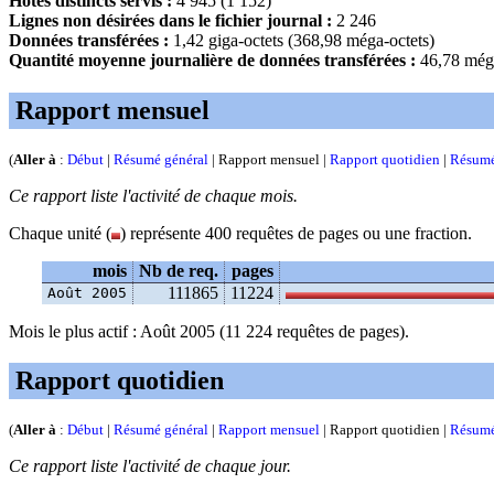
Hôtes distincts servis :
4 945 (1 152)
Lignes non désirées dans le fichier journal :
2 246
Données transférées :
1,42 giga-octets (368,98 méga-octets)
Quantité moyenne journalière de données transférées :
46,78 méga
Rapport mensuel
(
Aller à
:
Début
|
Résumé général
| Rapport mensuel |
Rapport quotidien
|
Résumé
Ce rapport liste l'activité de chaque mois.
Chaque unité (
) représente 400 requêtes de pages ou une fraction.
mois
Nb de req.
pages
111865
11224
Août 2005
Mois le plus actif : Août 2005 (11 224 requêtes de pages).
Rapport quotidien
(
Aller à
:
Début
|
Résumé général
|
Rapport mensuel
| Rapport quotidien |
Résumé
Ce rapport liste l'activité de chaque jour.