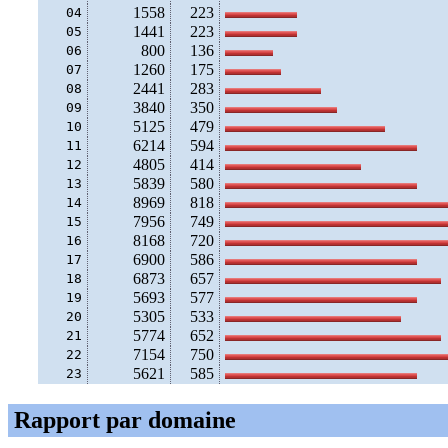
1558
223
04
1441
223
05
800
136
06
1260
175
07
2441
283
08
3840
350
09
5125
479
10
6214
594
11
4805
414
12
5839
580
13
8969
818
14
7956
749
15
8168
720
16
6900
586
17
6873
657
18
5693
577
19
5305
533
20
5774
652
21
7154
750
22
5621
585
23
Rapport par domaine