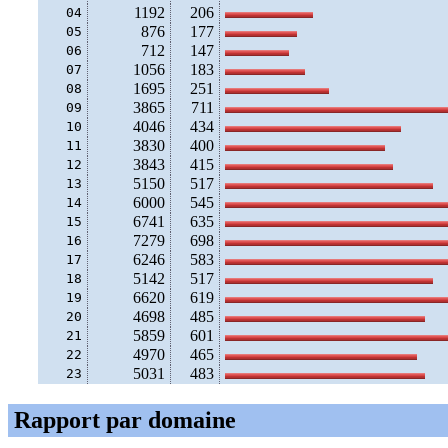
1192
206
04
876
177
05
712
147
06
1056
183
07
1695
251
08
3865
711
09
4046
434
10
3830
400
11
3843
415
12
5150
517
13
6000
545
14
6741
635
15
7279
698
16
6246
583
17
5142
517
18
6620
619
19
4698
485
20
5859
601
21
4970
465
22
5031
483
23
Rapport par domaine