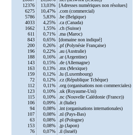
12376
13,03%
[Adresses numériques non résolues]
6275
10,47%
.com (commercial)
5786
5,83%
.be (Belgique)
4033
4,25%
.ca (Canada)
1662
1,55%
.ch (Suisse)
611
0,71%
.ma (Maroc)
843
0,65%
[domaine non indiqué]
200
0,26%
.pf (Polynésie Française)
196
0,22%
.au (Australie)
188
0,16%
.ar (Argentine)
143
0,15%
.de (Allemagne)
163
0,13%
.mx (Mexique)
159
0,12%
.lu (Luxembourg)
72
0,12%
.cz (République Tchèque)
112
0,11%
.org (organisations non commerciales)
123
0,10%
.uk (Royaume-Uni)
115
0,10%
.nc (Nouvelle Calédonie (France))
106
0,09%
.it (Italie)
94
0,08%
.int (organisations internationales)
107
0,08%
.nl (Pays-Bas)
63
0,08%
.pl (Pologne)
153
0,08%
.jp (Japon)
76
0,07%
.il (Israël)