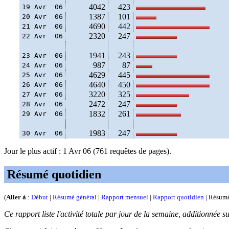
4042
423
19 Avr  06
1387
101
20 Avr  06
4690
442
21 Avr  06
2320
247
22 Avr  06
1941
243
23 Avr  06
987
87
24 Avr  06
4629
445
25 Avr  06
4640
450
26 Avr  06
3220
325
27 Avr  06
2472
247
28 Avr  06
1832
261
29 Avr  06
1983
247
30 Avr  06
Jour le plus actif : 1 Avr 06 (761 requêtes de pages).
Résumé quotidien
(
Aller à
:
Début
|
Résumé général
|
Rapport mensuel
|
Rapport quotidien
| Résumé
Ce rapport liste l'activité totale par jour de la semaine, additionnée s