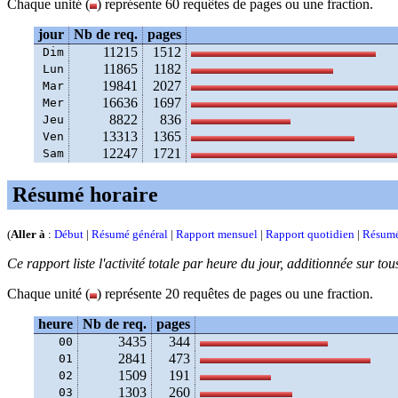
Chaque unité (
) représente 60 requêtes de pages ou une fraction.
jour
Nb de req.
pages
11215
1512
Dim
11865
1182
Lun
19841
2027
Mar
16636
1697
Mer
8822
836
Jeu
13313
1365
Ven
12247
1721
Sam
Résumé horaire
(
Aller à
:
Début
|
Résumé général
|
Rapport mensuel
|
Rapport quotidien
|
Résumé
Ce rapport liste l'activité totale par heure du jour, additionnée sur tou
Chaque unité (
) représente 20 requêtes de pages ou une fraction.
heure
Nb de req.
pages
3435
344
00
2841
473
01
1509
191
02
1303
260
03