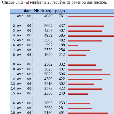
Chaque unité (
) représente 25 requêtes de pages ou une fraction.
date
Nb de req.
pages
4080
761
 1 Avr  06
2694
437
 2 Avr  06
4257
407
 3 Avr  06
4959
585
 4 Avr  06
3565
402
 5 Avr  06
997
108
 6 Avr  06
2579
254
 7 Avr  06
1629
212
 8 Avr  06
2502
332
 9 Avr  06
3623
407
10 Avr  06
5073
506
11 Avr  06
4389
422
12 Avr  06
3218
302
13 Avr  06
3572
422
14 Avr  06
2386
240
15 Avr  06
2095
253
16 Avr  06
2998
281
17 Avr  06
5180
491
18 Avr  06