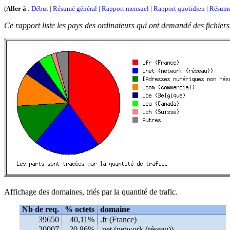
(
Aller à
:
Début
|
Résumé général
|
Rapport mensuel
|
Rapport quotidien
|
Résumé
Ce rapport liste les pays des ordinateurs qui ont demandé des fichiers
Affichage des domaines, triés par la quantité de trafic.
Nb de req.
% octets
domaine
39650
40,11%
.fr (France)
20007
20,86%
.net (network (réseau))