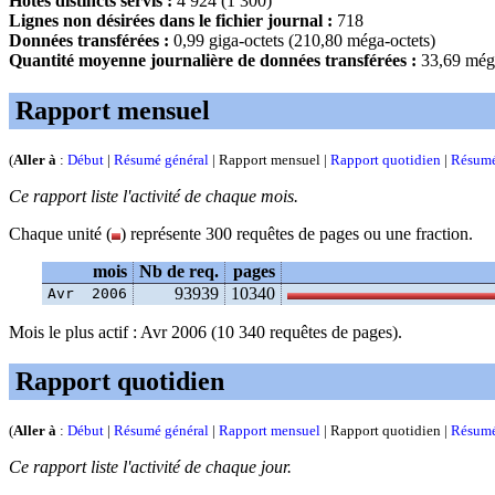
Hôtes distincts servis :
4 924 (1 300)
Lignes non désirées dans le fichier journal :
718
Données transférées :
0,99 giga-octets (210,80 méga-octets)
Quantité moyenne journalière de données transférées :
33,69 méga
Rapport mensuel
(
Aller à
:
Début
|
Résumé général
| Rapport mensuel |
Rapport quotidien
|
Résumé
Ce rapport liste l'activité de chaque mois.
Chaque unité (
) représente 300 requêtes de pages ou une fraction.
mois
Nb de req.
pages
93939
10340
Avr  2006
Mois le plus actif : Avr 2006 (10 340 requêtes de pages).
Rapport quotidien
(
Aller à
:
Début
|
Résumé général
|
Rapport mensuel
| Rapport quotidien |
Résumé
Ce rapport liste l'activité de chaque jour.